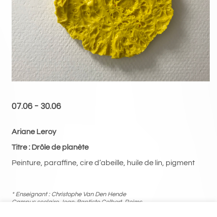
contact
événements
expositions
performances
résidences
07.06 - 30.06
Ariane Leroy
Titre : Drôle de planète
Peinture, paraffine, cire d’abeille, huile de lin, pigment
* Enseignant : Christophe Van Den Hende
Campus scolaire Jean-Baptiste Colbert, Reims