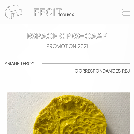
FECITtoolbox
ESPACE CPES-CAAP
actualité
PROMOTION 2021
programmation
+
ARIANE LEROY
compagnie
événements
CORRESPONDANCES RBJ
espace pro
expositions
artistes
performances
résidences
espace cpes caap
archives
+