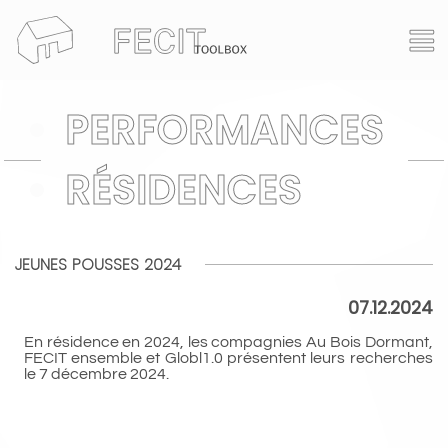
FECITtoolbox
PERFORMANCES
actualité
RÉSIDENCES
programmation
+
compagnie
événements
JEUNES POUSSES 2024
espace pro
expositions
07.12.2024
artistes
performances
En résidence en 2024, les compagnies Au Bois Dormant,
résidences
espace cpes caap
FECIT ensemble et Globl1.0 présentent leurs recherches
le 7 décembre 2024.
archives
+